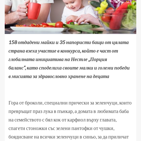
158 отдадени майки и 35 напористи бащи от цялата
страна взеха участие в конкурса, който е част от
глобалната инициатива на Нестле „Порция
баланс“,
като споделиха своите малки и големи победи
в мисията за здравословно хранене на децата
Гора от броколи, специални прически за зеленчуци, които
превръщат праз лука в пънкар, а домата в любимата баба
на семейството с бял кок от карфиол върху главата,
спагети стоножки със зелени пантофки от чушки,
боядисване на всички зеленчуци в синьо, за да приличат