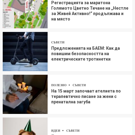
Регистрацията за маратона
Голямото Цветно Тичане на „Нестле
за Живей Aктивно!“ продължава и
на място
СЪВЕТИ
Предложенията на БАЕМ: Как да
повишим безопасността на
електрическите тротинетки
ПОЛЕЗНО
СЪВЕТИ
На 15 март започват ателиета по
терапевтично писане за жени с
пренатална загуба
ИДЕИ
СЪВЕТИ