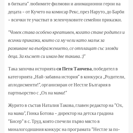
в битката“ любимите филмови и анимационни герои на
децата – от Кучето на комисар Рекс, през Наруто, до Барби
– всички те участват в зеленчуковите семейни приказки.
“Човек става особено креативен, когато стане родител и
всички приказки, които са му чели като малък за
развиване на въображението, се отплащат със злояди
деца. За късмет си имам две такива. :)“
Така започва историята
си Петя Танчева
, победител в
категорията „Най-забавна история“ в конкурса „Родители,
аплодисменти!“, организиран от Нестле България в
партньорство с „Ох на мама!“
Журито в състав Наталия Такова, главен редактор на “Ох,
на мама”, Гинка Ботова – директор на детска градина
“Бисер” в с. Труд, която спечели първо място в
миналогодишния конкурс на програмата “Нестле за по-