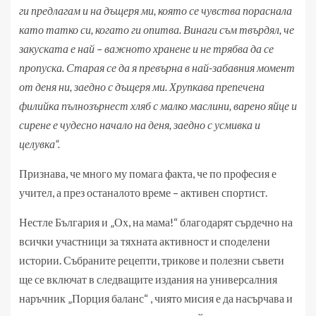
ги предлагам и на дъщеря ми, която се чувства пораснала
като татко си, когато ги опитва. Винаги съм твърдял, че
закуската е най – важното хранене и не трябва да се
пропуска. Старая се да я превърна в най-забавния момент
от деня ни, заедно с дъщеря ми. Хрупкава препечена
филийка пълнозърнест хляб с малко маслини, варено яйце и
сирене е чудесно начало на деня, заедно с усмивка и
целувка“.
Признава, че много му помага факта, че по професия е
учител, а през останалото време – активен спортист.
Нестле България и „Ох, на мама!“ благодарят сърдечно на
всички участници за тяхната активност и споделени
истории. Събраните рецепти, трикове и полезни съвети
ще се включат в следващите издания на универсалния
наръчник „Порция баланс“ , чиято мисия е да насърчава и