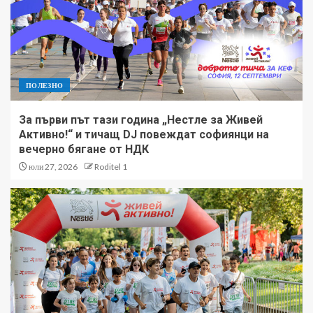
ПОЛЕЗНО
За първи път тази година „Нестле за Живей
Активно!“ и тичащ DJ повеждат софиянци на
вечерно бягане от НДК
юли 27, 2026
Roditel 1