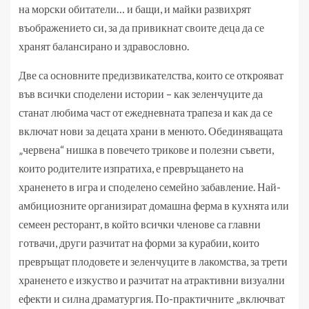
на морски обитатели… и бащи, и майки развихрят
въображението си, за да привикнат своите деца да се
хранят балансирано и здравословно.
Две са основните предизвикателства, които се открояват
във всички споделени истории – как зеленчуците да
станат любима част от ежедневната трапеза и как да се
включат нови за децата храни в менюто. Обединяващата
„червена“ нишка в повечето трикове и полезни съвети,
които родителите изпратиха, е превръщането на
храненето в игра и споделено семейно забавление. Най-
амбициозните организират домашна ферма в кухнята или
семеен ресторант, в който всички членове са главни
готвачи, други разчитат на форми за курабии, които
превръщат плодовете и зеленчуците в лакомства, за трети
храненето е изкуство и разчитат на атрактивни визуални
ефекти и силна драматургия. По-практичните „включват