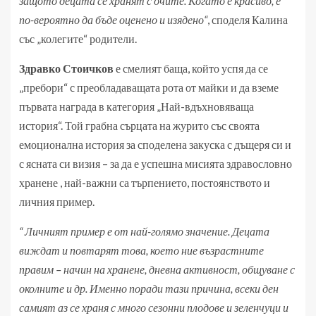
защото децата се хранят с очите. Когато е красиво, е
по-вероятно да бъде оценено и изядено“
, споделя Калина
със „колегите“ родители.
Здравко Стоичков
е смелият баща, който успя да се
„пребори“ с преобладаващата рота от майки и да вземе
първата награда в категория „Най-вдъхновяваща
история“. Той грабна сърцата на журито със своята
емоционална история за споделена закуска с дъщеря си и
с ясната си визия – за да е успешна мисията здравословно
хранене , най-важни са търпението, постоянството и
личния пример.
“ Личният пример е от най-голямо значение. Децата
виждат и повтарят това, което ние възрастните
правим – начин на хранене, дневна активност, общуване с
околните и др. Именно поради тази причина, всеки ден
самият аз се храня с много сезонни плодове и зеленчуци и