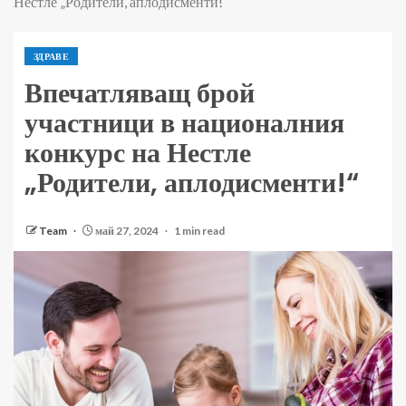
Нестле „Родители, аплодисменти!“
ЗДРАВЕ
Впечатляващ брой
участници в националния
конкурс на Нестле
„Родители, аплодисменти!“
Team
май 27, 2024
1 min read