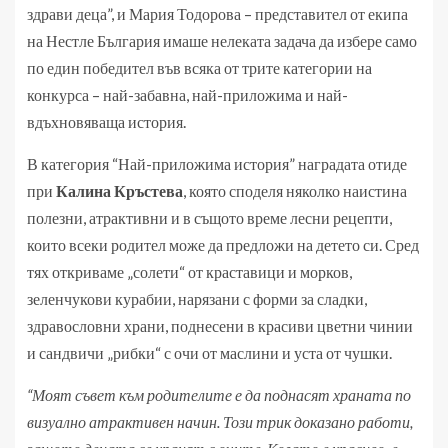
здрави деца”, и Мария Тодорова – представител от екипа
на Нестле България имаше нелеката задача да избере само
по един победител във всяка от трите категории на
конкурса – най-забавна, най-приложима и най-
вдъхновяваща история.
В категория “Най-приложима история” наградата отиде
при
Калина Кръстева
, която споделя няколко наистина
полезни, атрактивни и в същото време лесни рецепти,
които всеки родител може да предложи на детето си. Сред
тях откриваме „солети“ от краставици и морков,
зеленчукови курабии, нарязани с форми за сладки,
здравословни храни, поднесени в красиви цветни чинии
и сандвичи „рибки“ с очи от маслини и уста от чушки.
“Моят съвет към родителите е да поднасят храната по
визуално атрактивен начин. Този трик доказано работи,