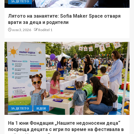
ЗА ДЕТЕТО
Лятото на занаятите: Sofia Maker Space отваря
врати за деца и родители
юли 3, 2026
Roditel 1
ЗА ДЕТЕТО
ИДЕИ
На 1 юни Фондация „Нашите недоносени деца“
посреща децата с игри по време на фестивала в