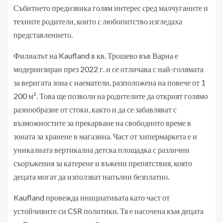
Събитието предизвика голям интерес сред малчуганите и
техните родители, които с любопитство изгледаха
представлението.
Филиалът на Kaufland в кв. Трошево във Варна е
модернизиран през 2022 г. и се отличава с най-голямата
за веригата зона с наематели, разположена на повече от 1
200 м². Това ще позволи на родителите да открият голямо
разнообразие от стоки, както и да се забавляват с
възможностите за прекарване на свободното време в
зоната за хранене в магазина. Част от хипермаркета е и
уникалната вертикална детска площадка с различни
съоръжения за катерене и въжени препятствия, която
децата могат да използват напълни безплатно.
Kaufland провежда инициативата като част от
устойчивите си CSR политики. Тя е насочена към децата