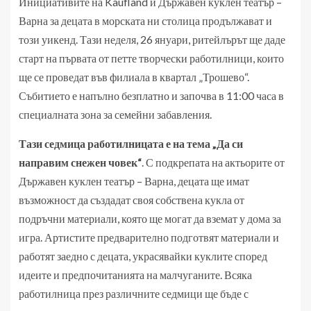
Инициативите на Kaufland и Държавен куклен театър –
Варна за децата в морската ни столица продължават и
този уикенд. Тази неделя, 26 януари, ритейлърът ще даде
старт на първата от петте творчески работилници, които
ще се проведат във филиала в квартал „Трошево“.
Събитието е напълно безплатно и започва в 11:00 часа в
специалната зона за семейни забавления.
Тази седмица работилницата е на тема „Да си
направим снежен човек“
. С подкрепата на актьорите от
Държавен куклен театър – Варна, децата ще имат
възможност да създадат своя собствена кукла от
подръчни материали, която ще могат да вземат у дома за
игра. Артистите предварително подготвят материали и
работят заедно с децата, украсявайки куклите според
идеите и предпочитанията на малчуганите. Всяка
работилница през различните седмици ще бъде с