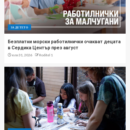
ЗА ДЕТЕТО
Безплатни морски работилнички очакват децата
в Сердика Център през август
юли 31, 2026
Roditel 1