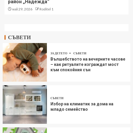
район „Надежда“
май 29, 2026
Roditel 1
СЪВЕТИ
ЗА ДЕТЕТО
СЪВЕТИ
Вълшебството на вечерните часове
– как ритуалите изграждат мост
към спокойния сън
СЪВЕТИ
Избор на климатик за дома на
младо семейство