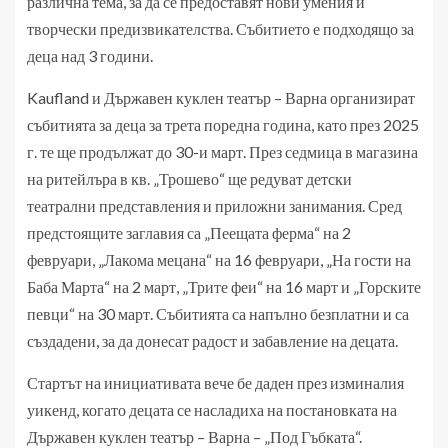
различна тема, за да се предоставят нови умения и
творчески предизвикателства. Събитието е подходящо за
деца над 3 години.
Kaufland и Държавен куклен театър – Варна организират
събитията за деца за трета поредна година, като през 2025
г. те ще продължат до 30-и март. През седмица в магазина
на ритейлъра в кв. „Трошево“ ще редуват детски
театрални представления и приложни занимания. Сред
предстоящите заглавия са „Пеещата ферма“ на 2
февруари, „Лакома мецана“ на 16 февруари, „На гости на
Баба Марта“ на 2 март, „Трите феи“ на 16 март и „Горските
певци“ на 30 март. Събитията са напълно безплатни и са
създадени, за да донесат радост и забавление на децата.
Стартът на инициативата вече бе даден през изминалия
уикенд, когато децата се насладиха на постановката на
Държавен куклен театър – Варна – „Под Гъбката“.