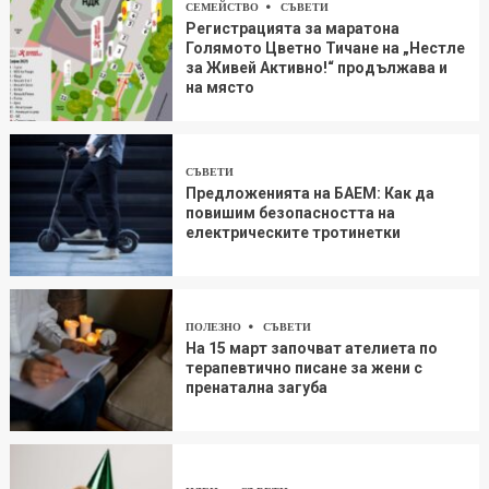
СЕМЕЙСТВО
СЪВЕТИ
Регистрацията за маратона
Голямото Цветно Тичане на „Нестле
за Живей Aктивно!“ продължава и
на място
СЪВЕТИ
Предложенията на БАЕМ: Как да
повишим безопасността на
електрическите тротинетки
ПОЛЕЗНО
СЪВЕТИ
На 15 март започват ателиета по
терапевтично писане за жени с
пренатална загуба