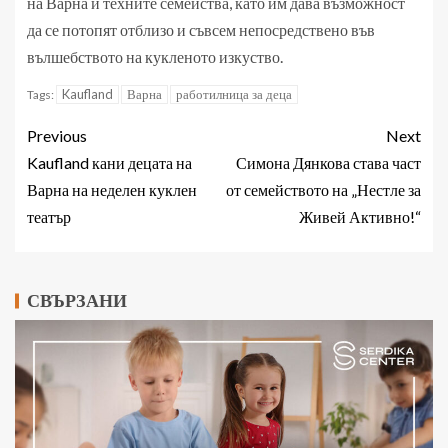
на Варна и техните семейства, като им дава възможност
да се потопят отблизо и съвсем непосредствено във
вълшебството на кукленото изкуство.
Kaufland
Варна
работилница за деца
Tags:
Previous
Next
Kaufland кани децата на
Симона Дянкова става част
Варна на неделен куклен
от семейството на „Нестле за
театър
Живей Активно!“
СВЪРЗАНИ