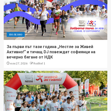
ПОЛЕЗНО
За първи път тази година „Нестле за Живей
Активно!“ и тичащ DJ повеждат софиянци на
вечерно бягане от НДК
юли 27, 2026
Roditel 1